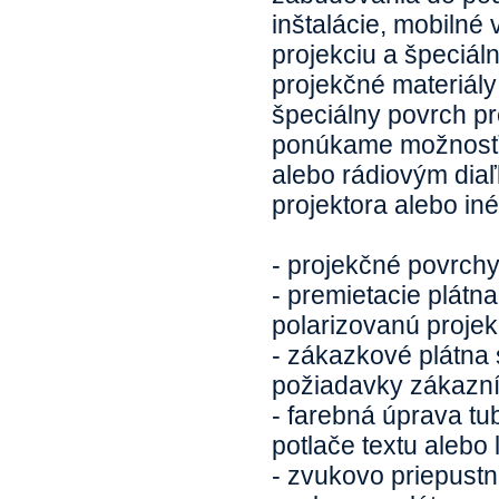
inštalácie, mobilné
projekciu a špeciá
projekčné materiály
špeciálny povrch pr
ponúkame možnosť v
alebo rádiovým dia
projektora alebo in
- projekčné povrchy
- premietacie plátn
polarizovanú projek
- zákazkové plátna
požiadavky zákazn
- farebná úprava tu
potlače textu alebo 
- zvukovo priepustn