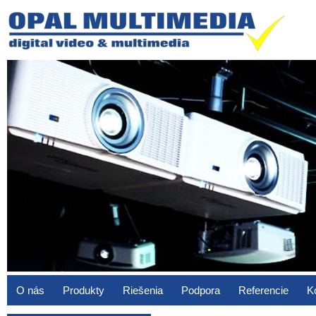
O nás
Produkty
Riešenia
Podpora
Referencie
K