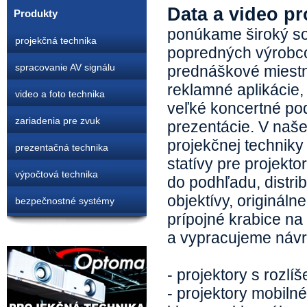
Data a video pr
Produkty
ponúkame široký so
projekčná technika
popredných výrobco
spracovanie AV signálu
prednáškové miestn
reklamné aplikácie,
video a foto technika
veľké koncertné pod
zariadenia pre zvuk
prezentácie. V naše
projekčnej techniky
prezentačná technika
statívy pre projekt
výpočtová technika
do podhľadu, distri
objektívy, originál
bezpečnostné systémy
prípojné krabice n
a vypracujeme návr
- projektory s roz
- projektory mobilné