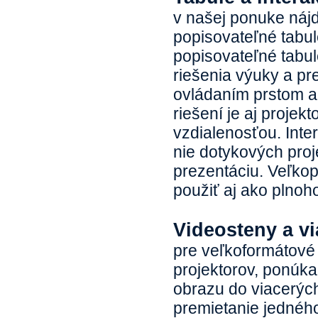
v našej ponuke nájd
popisovateľné tabu
popisovateľné tabul
riešenia výuky a pr
ovládaním prstom a
riešení je aj projek
vzdialenosťou. Inte
nie dotykových proj
prezentáciu. Veľkop
použiť aj ako plnoh
Videosteny a vi
pre veľkoformátové
projektorov, ponúk
obrazu do viacerých
premietanie jednéh