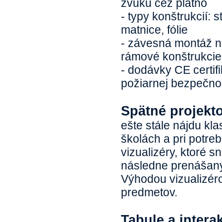
zvuku cez plátno
- typy konštrukcií: 
matnice, fólie
- závesná montáž n
rámové konštrukcie,
- dodávky CE certifi
požiarnej bezpečnost
Spätné projekto
ešte stále nájdu kla
školách a pri potre
vizualizéry, ktoré 
následne prenášaný
Výhodou vizualizér
predmetov.
Tabule a intera