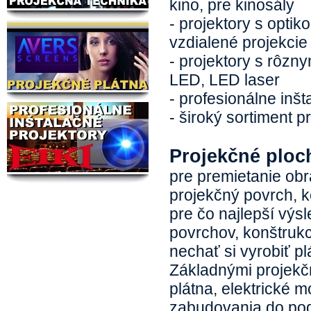
kino, pre kinosály
- projektory s optik
vzdialené projekcie
- projektory s rôzn
LED, LED laser
- profesionálne inš
- široký sortiment p
Projekčné ploc
pre premietanie ob
projekčný povrch, 
pre čo najlepší výs
povrchov, konštrukc
nechať si vyrobiť plá
Základnými projekč
plátna, elektrické 
zabudovania do pod